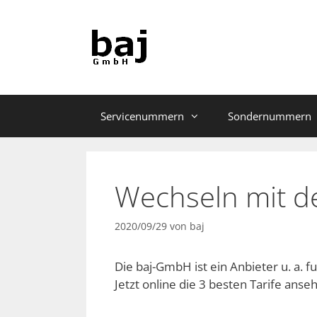
Zum
Inhalt
springen
Servicenummern
Sondernummern
Wechseln mit 
2020/09/29
von
baj
Die baj-GmbH ist ein Anbieter u. a.
Jetzt online die 3 besten Tarife anse