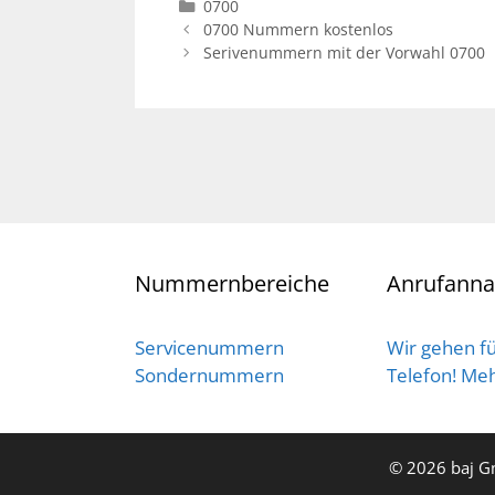
Kategorien
0700
0700 Nummern kostenlos
Serivenummern mit der Vorwahl 0700
Nummernbereiche
Anrufann
Servicenummern
Wir gehen fü
Sondernummern
Telefon! Mehr
© 2026 baj G