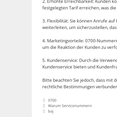
2. Erhöhte Erreichbarkeit: Kunden 
festgelegten Tarif erreichen, was di
3. Flexibilität: Sie können Anrufe
weiterleiten, um sicherzustellen, d
4. Marketingvorteile: 0700-Numme
um die Reaktion der Kunden zu ver
5. Kundenservice: Durch die Verwe
Kundenservice bieten und Kundenfrag
Bitte beachten Sie jedoch, dass mi
rechtliche Bestimmungen verbunden s
Kategorien
0700
Warum Servicenummern
baj